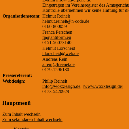
Eingetragen im Vereinsregister des Amtsgerich
Kontrolle übernehmen wir keine Haftung für die 
Organisationsteam:
Helmut Reinelt
helmut.reinelt@n-code.de
0160-8000591
Franca Perschen
fp@antiform.eu
0151-56073140
Helmut Lorscheid
hlorscheid@web.de
Andreas Rein
a.rein@freenet.de
0179-1596180
Pressereferent:
Webdesign:
Philip Reinelt
info@woxxlesign.de
,
[www.woxxlesign.de]
0173-5420929
Hauptmenü
Zum Inhalt wechseln
Zum sekundären Inhalt wechseln